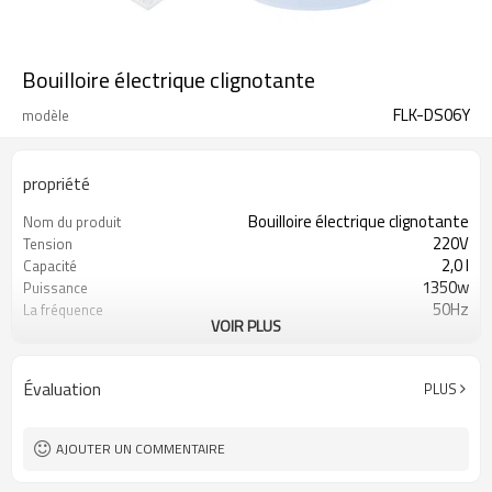
Bouilloire électrique clignotante
FLK-DS06Y
modèle
propriété
Bouilloire électrique clignotante
Nom du produit
220V
Tension
2,0 l
Capacité
1350w
Puissance
50Hz
La fréquence
VOIR PLUS
158mm * 138mm * 80mm
Dimensions du récepteur
Jaune blanc
Couleur
360mm * 240mm * 270mm
Taille du paquet
Évaluation
PLUS
AJOUTER UN COMMENTAIRE