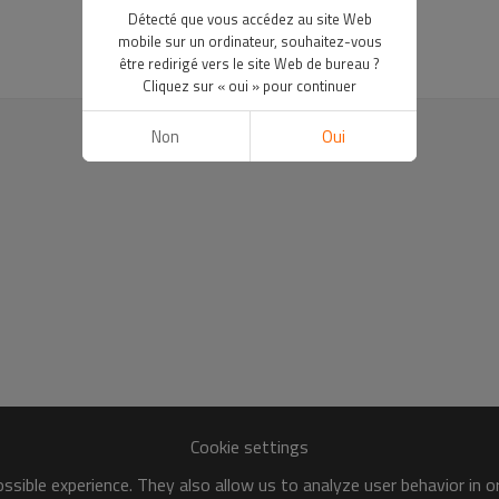
Détecté que vous accédez au site Web
mobile sur un ordinateur, souhaitez-vous
être redirigé vers le site Web de bureau ?
Cliquez sur « oui » pour continuer
Non
Oui
Cookie settings
sible experience. They also allow us to analyze user behavior in 